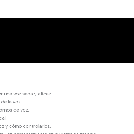
r una voz sana y eficaz.
de la voz.
tornos de voz.
al.
oz y cómo controlarlos.