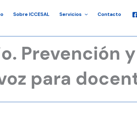
io
Sobre ICCESAL
Servicios
Contacto
jo. Prevención 
 voz para docen