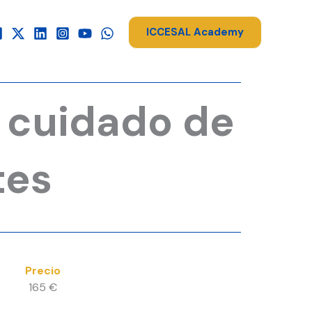
ICCESAL Academy
y cuidado de
tes
Precio
165 €